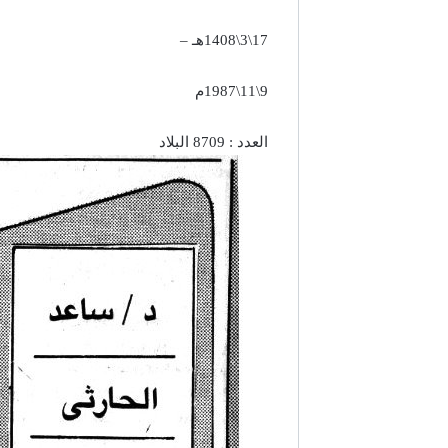
17\3\1408هـ –
9\11\1987م
العدد : 8709 البلاد