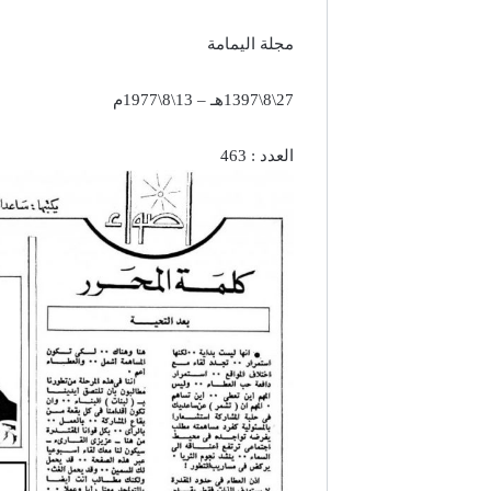
مجلة اليمامة
27\8\1397هـ – 13\8\1977م
العدد : 463