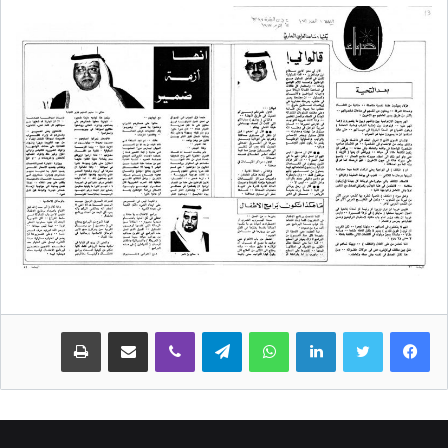
لينكدإن
واتساب
تيلقرام
ڤايبر
مشاركة عبر البريد
طباعة