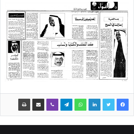
لينكدإن
واتساب
تيلقرام
ڤايبر
مشاركة عبر البريد
طباعة