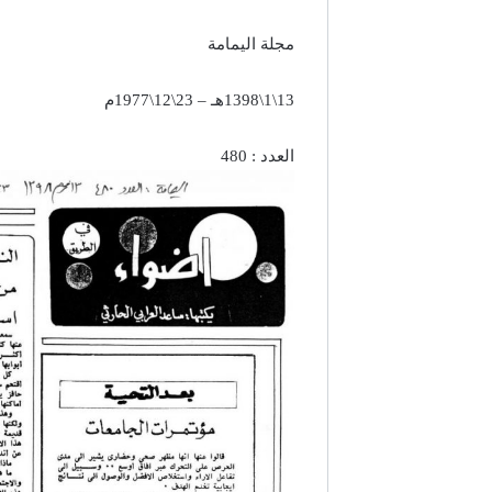
مجلة اليمامة
13\1\1398هـ – 23\12\1977م
العدد : 480