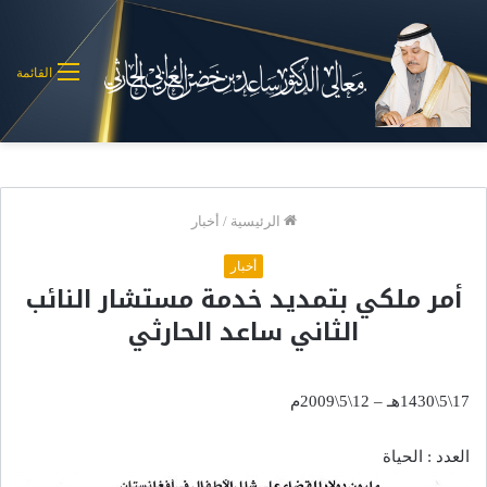
القائمة
الرئيسية
/
أخبار
أخبار
أمر ملكي بتمديد خدمة مستشار النائب
الثاني ساعد الحارثي
17\5\1430هـ – 12\5\2009م
العدد : الحياة