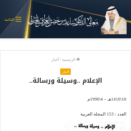
القائمة
الرئيسية
/
أخبار
أخبار
الإعلام ..وسيلة ورسالة..
10\1410هـ – 4\1990م
العدد : 153 المجلة العربية