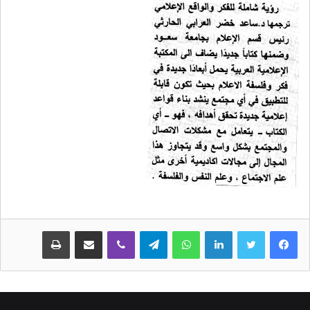
لينكدإن
واتساب
تيلقرام
ڤايبر
مشاركة عبر البريد
طباعة