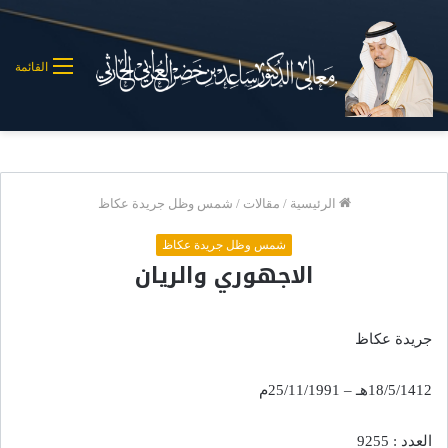
القائمة
الرئيسية
/
مقالات
/
شمس وظل جريدة عكاظ
شمس وظل جريدة عكاظ
الاجهوري والريان
جريدة عكاظ
18/5/1412هـ – 25/11/1991م
العدد : 9255