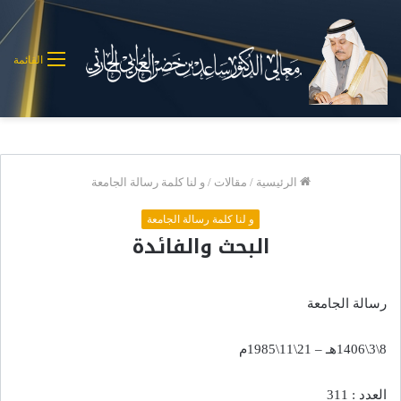
القائمة
الرئيسية
/
مقالات
/
و لنا كلمة رسالة الجامعة
و لنا كلمة رسالة الجامعة
البحث والفائدة
رسالة الجامعة
8\3\1406هـ – 21\11\1985م
العدد : 311