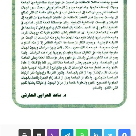
لينكدإن
واتساب
تيلقرام
ڤايبر
مشاركة عبر البريد
طباعة