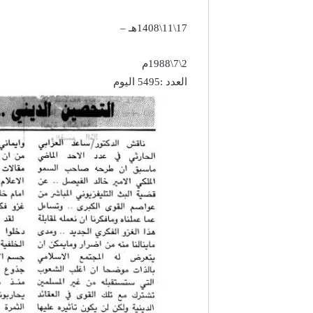
17\11\1408هـ –
2\7\1988م
العدد :5495 اليوم