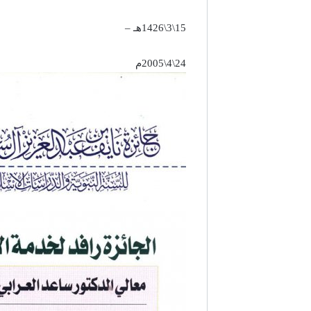
15\3\1426هـ –
24\4\2005م