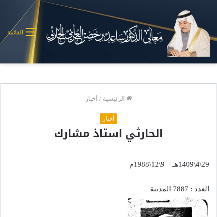
القائمة
الرئيسية
/
أخبار
أخبار
الحارثي استاذ مشارك
29\4\1409هـ – 9\12\1988م
العدد : 7887 المدينة