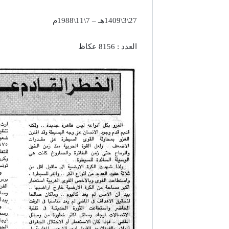
27\3\1409هـ – 7\11\1988م
العدد : 8156 عكاظ