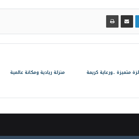
لينكدإن
مشاركة عبر البريد
طباعة
زة متميزة ..ورعاية كريمة
منزلة ريادية ومكانة عالمية