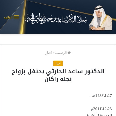
القائمة
الرئيسية
/
أخبار
أخبار
الدكتور ساعد الحارثي يحتفل بزواج
نجله راكان
27\1\1433هـ –
23\12\2011م
العدد :19 الشرق