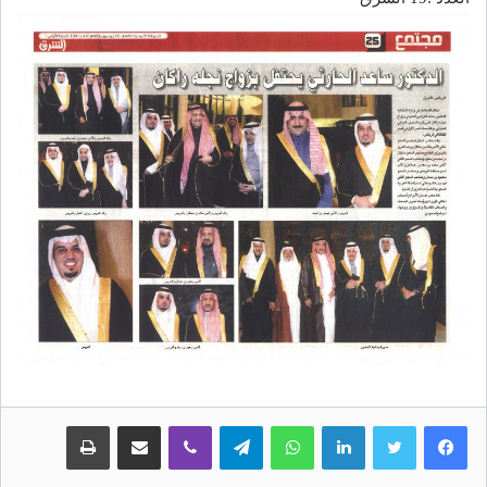
لينكدإن
واتساب
تيلقرام
ڤايبر
مشاركة عبر البريد
طباعة