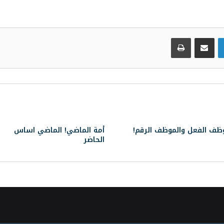
لينكدإن
مشاركة عبر البريد
طباعة
ظف الفعل والموظف الرقم!
أمة الماضي! الماضي اساس
الحاضر