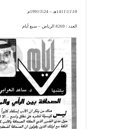
10\11\1411هـ – 24\5\1991م
العدد : 8269 الرياض – سبع أيام