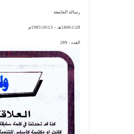
رسالة الجامعة
28\1\1406هـ – 13\10\1985م
العدد : 289