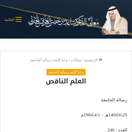
القائمة
الرئيسية
/
مقالات
/
و لنا كلمة رسالة الجامعة
و لنا كلمة رسالة الجامعة
العلم الناقص
رسالة الجامعة
29\6\1404هـ – 1\4\1984م
العدد : 246