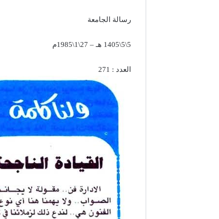
رسالة الجامعة
5\5\1405 هـ – 27\1\1985م
العدد : 271