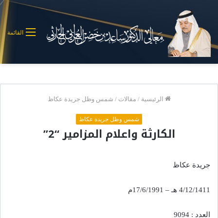
القائمة
الرئيسية
/
مقالات
/
شمس وظل جريدة عكاظ
شمس وظل جريدة عكاظ
الكارثة واعلام المزامير “2”
جريدة عكاظ
4/12/1411 هـ – 17/6/1991م
العدد : 9094