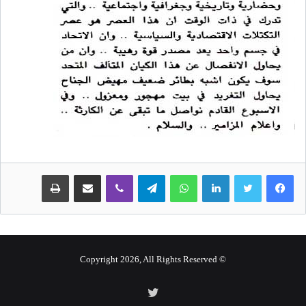
لينكدإن
واتساب
تيلقرام
ڤايبر
مشاركة عبر البريد
طباعة
© Copyright 2026, All Rights Reserved
تويتر