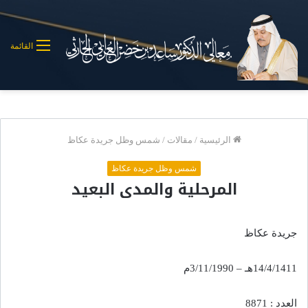
القائمة
الرئيسية
/
مقالات
/
شمس وظل جريدة عكاظ
شمس وظل جريدة عكاظ
المرحلية والمدى البعيد
جريدة عكاظ
14/4/1411هـ – 3/11/1990م
العدد : 8871