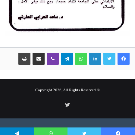
لينكدإن
واتساب
تيلقرام
ڤايبر
مشاركة عبر البريد
طباعة
© Copyright 2026, All Rights Reserved
تويتر