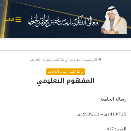
القائمة
الرئيسية
/
مقالات
/
و لنا كلمة رسالة الجامعة
و لنا كلمة رسالة الجامعة
المفهوم التعليمي
رسالة الجامعة
15\7\1410هـ – 11\2\1990هـ
العدد : 417