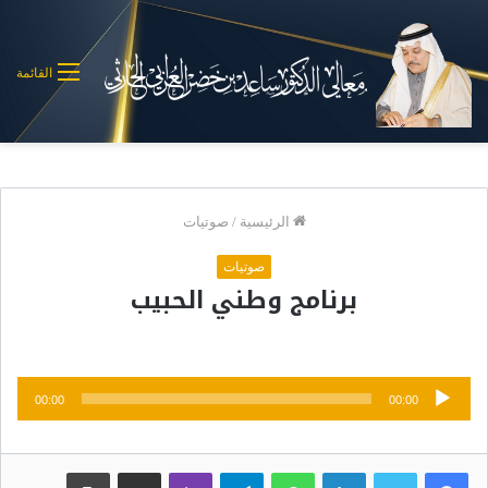
القائمة
الرئيسية
/
صوتيات
صوتيات
برنامج وطني الحبيب
مشغل
00:00
00:00
الصوت
لينكدإن
واتساب
تيلقرام
ڤايبر
مشاركة عبر البريد
طباعة