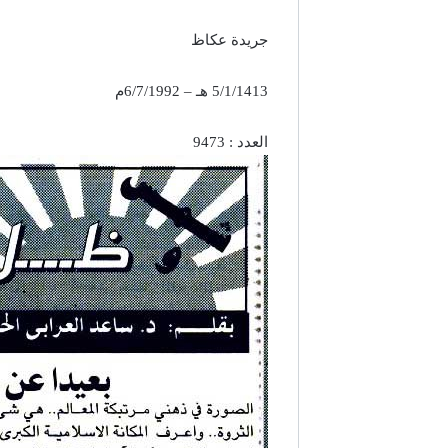
جريدة عكاظ
5/1/1413 هـ – 6/7/1992م
العدد : 9473