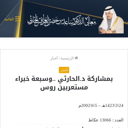
القائمة
الرئيسية
/
أخبار
أخبار
بمشاركة د.الحارثي ..وسبعة خبراء
مستعربين روس
24\3\1423هـ – 5\6\2002م
العدد : 13066 عكاظ