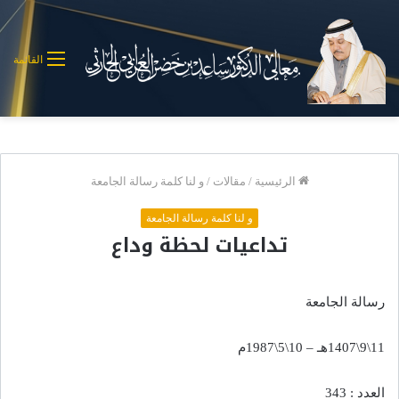
القائمة
الرئيسية
/
مقالات
/
و لنا كلمة رسالة الجامعة
و لنا كلمة رسالة الجامعة
تداعيات لحظة وداع
رسالة الجامعة
11\9\1407هـ – 10\5\1987م
العدد : 343