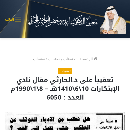
القائمة
الرئيسية
/
تحقيقات و تعقيبات
/
تعقيبات
تعقيبات
تعقيباً على د.الحارثي مقال نادي
الإبتكارات 10\6\1410هـ – 8\1\1990م
العدد : 6050