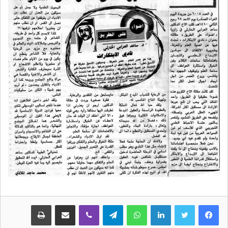
لينكدإن
واتساب
تيلقرام
ڤايبر
مشاركة عبر البريد
طباعة