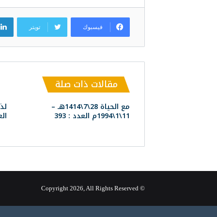
فيسبوك
تويتر
مقالات ذات صلة
مع الحياة 28\7\1414هـ –
11\1\1994م العدد : 393
العدد :
© Copyright 2026, All Rights Reserved