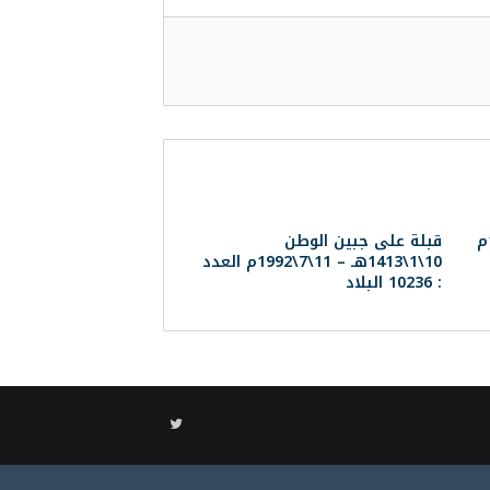
لذيعة 2\7\1413هـ – 27\12\1992م
قبلة على جبين الوطن
10\1\1413هـ – 11\7\1992م العدد
: 10236 البلاد
تويتر