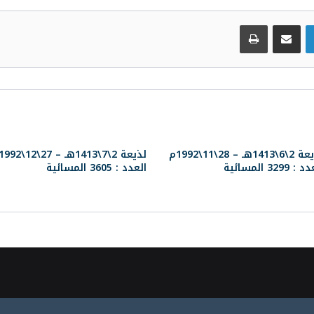
لينكدإن
مشاركة عبر البريد
طباعة
لذيعة 2\6\1413هـ – 28\11\1992م
 3299 المسائية
العدد : 3605 المسائية