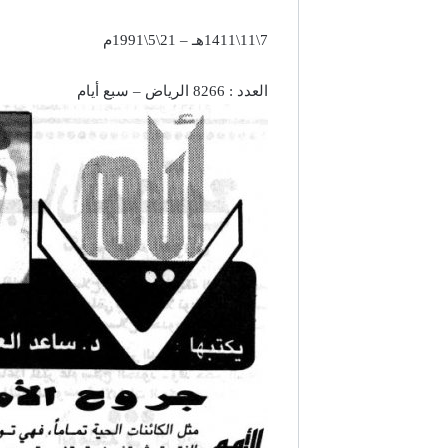
7\11\1411هـ – 21\5\1991م
العدد : 8266 الرياض – سبع أيام