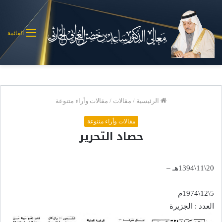
القائمة
الرئيسية
/
مقالات
/
مقالات وأراء متنوعة
مقالات وأراء متنوعة
حصاد التحرير
20\11\1394هـ –
5\12\1974م
العدد : الجزيرة