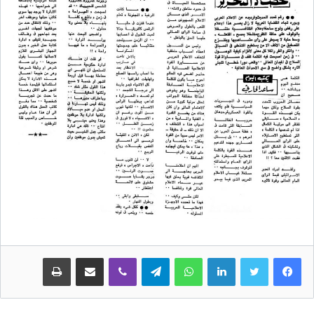
لينكدإن
واتساب
تيلقرام
ڤايبر
مشاركة عبر البريد
طباعة