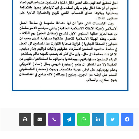
لينكدإن
واتساب
تيلقرام
ڤايبر
مشاركة عبر البريد
طباعة