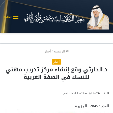
القائمة
الرئيسية
/
أخبار
أخبار
د.الحارثي وقع إنشاء مركز تدريب مهني
للنساء في الضفة الغربية
10\11\1428هـ – 20\11\2007م
العدد : 12845 الجزيرة