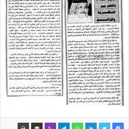
لينكدإن
واتساب
تيلقرام
ڤايبر
مشاركة عبر البريد
طباعة