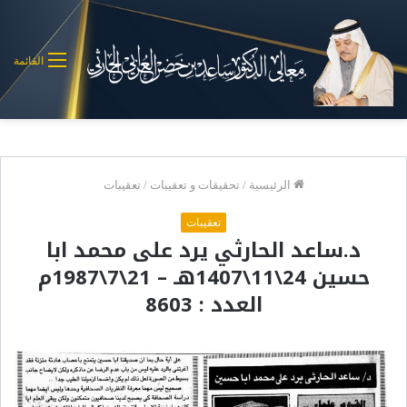
القائمة
الرئيسية
/
تحقيقات و تعقيبات
/
تعقيبات
تعقيبات
د.ساعد الحارثي يرد على محمد ابا
حسين 24\11\1407هـ – 21\7\1987م
العدد : 8603