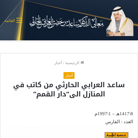
القائمة
الرئيسية
/
أخبار
أخبار
ساعد العرابي الحارثي من كاتب في
المنازل الى”دار القمم”
8\1417هـ – 1\1997م
العدد : الفارس