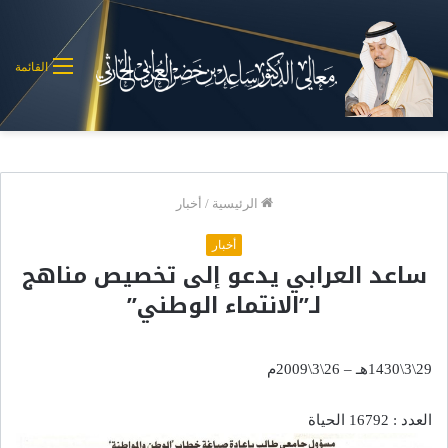
القائمة
الرئيسية
/
أخبار
أخبار
ساعد العرابي يدعو إلى تخصيص مناهج
لـ”الانتماء الوطني”
29\3\1430هـ – 26\3\2009م
العدد : 16792 الحياة