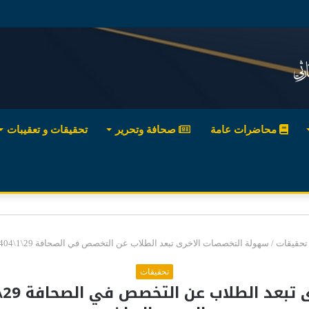
محاضرات عامة
صحافة وتحرير
تحقيقات و تعقيبات
تحقيقات
/
سهولة التخصصات الاخرى تبعد الطلاب عن التخصص في الصحافة 29\1\1404هـ – 5\11\1983م العدد : الرياض
تحقيقات