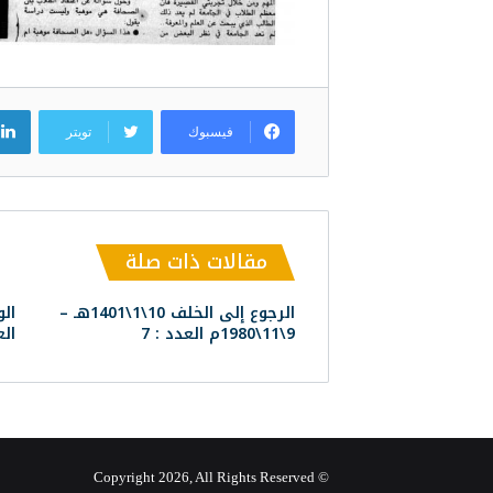
فيسبوك
تويتر
مقالات ذات صلة
الرجوع إلى الخلف 10\1\1401هـ –
الو
9\11\1980م العدد : 7
العدد :
© Copyright 2026, All Rights Reserved