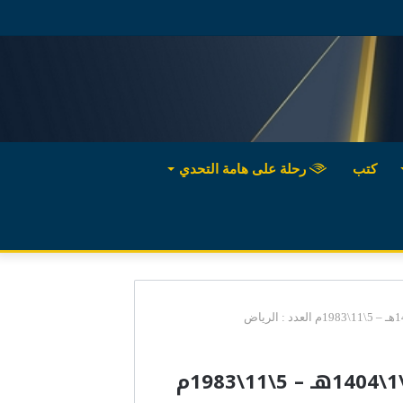
كتب
رحلة على هامة التحدي
سهولة التخصصات الاخرى تبعد الطلاب عن التخصص في الصحافة 29\1\1404هـ – 5\11\1983م