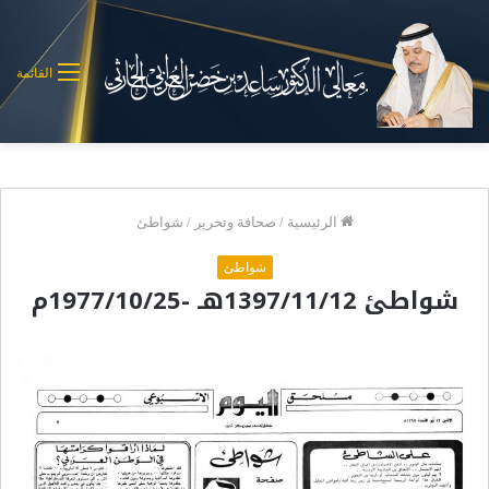
القائمة
الرئيسية
/
صحافة وتحرير
/
شواطئ
شواطئ
شواطئ 1397/11/12هـ -1977/10/25م