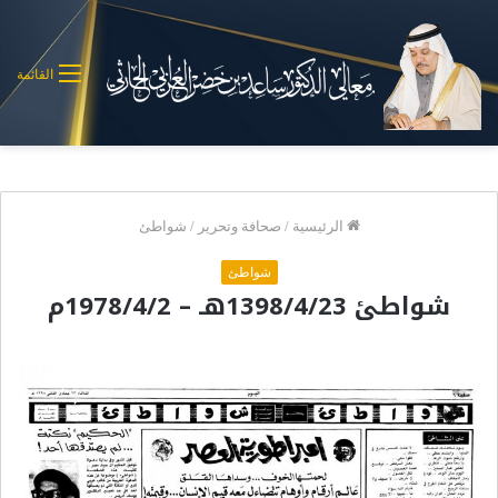
القائمة
الرئيسية
/
صحافة وتحرير
/
شواطئ
شواطئ
شواطئ 1398/4/23هـ – 1978/4/2م