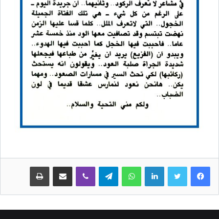
لينكدإن
واتساب
تيلقرام
ڤايبر
مشاركة عبر البريد
طباعة