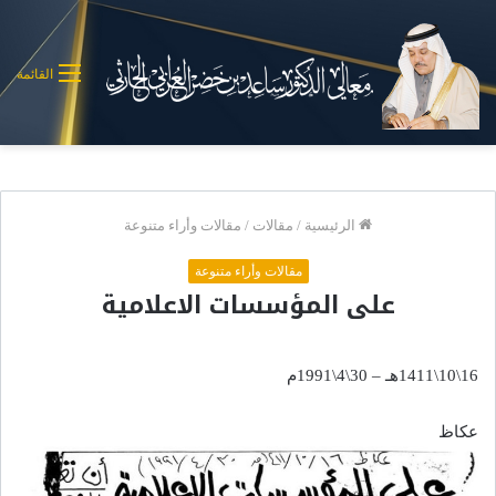
القائمة
الرئيسية
/
مقالات
/
مقالات وأراء متنوعة
مقالات وأراء متنوعة
على المؤسسات الاعلامية
16\10\1411هـ – 30\4\1991م
عكاظ