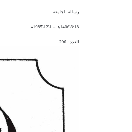
رسالة الجامعة
18\3\1406هـ – 1\12\1985م
العدد : 296