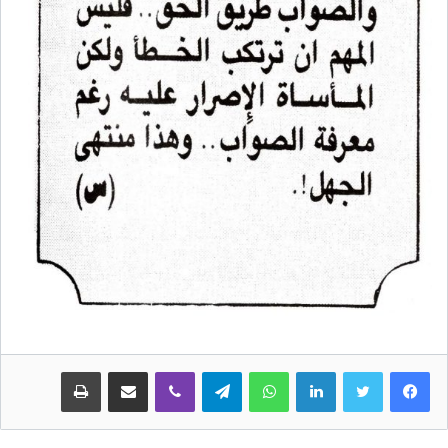
لينكدإن
واتساب
تيلقرام
ڤايبر
مشاركة عبر البريد
طباعة