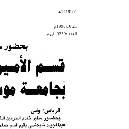
1\7\1419هـ –
21\10\1998م
العدد :9259 اليوم