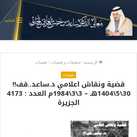
القائمة
الرئيسية
/
تحقيقات و تعقيبات
/
تعقيبات
تعقيبات
قضية ونقاش اعلامي د.ساعد..قف!!
30\5\1404هـ – 3\3\1984م العدد : 4173
الجزيرة