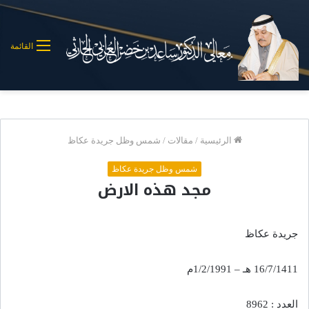
القائمة
الرئيسية
/
مقالات
/
شمس وظل جريدة عكاظ
شمس وظل جريدة عكاظ
مجد هذه الارض
جريدة عكاظ
16/7/1411 هـ – 1/2/1991م
العدد : 8962