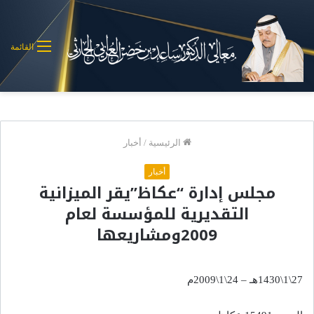
القائمة
الرئيسية
/
أخبار
أخبار
مجلس إدارة “عكاظ”يقر الميزانية
التقديرية للمؤسسة لعام
2009ومشاريعها
27\1\1430هـ – 24\1\2009م