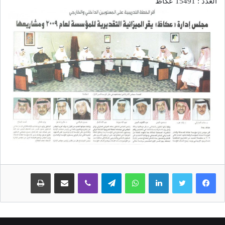
العدد : 15491 عكاظ
لينكدإن
واتساب
تيلقرام
ڤايبر
مشاركة عبر البريد
طباعة