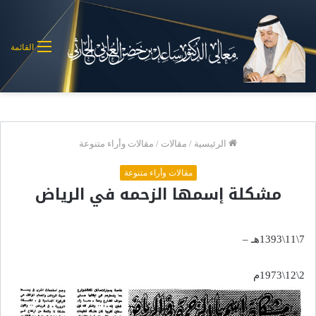
القائمة
الرئيسية
/
مقالات
/
مقالات وأراء متنوعة
مقالات وأراء متنوعة
مشكلة إسمها الزحمه في الرياض
7\11\1393هـ –
2\12\1973م