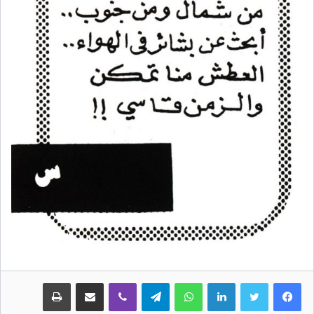
لينكدإن
واتساب
تيلقرام
ڤايبر
مشاركة عبر البريد
طباعة