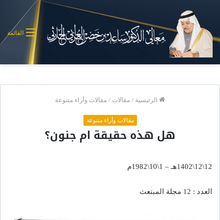
القائمة
الرئيسية
/
مقالات
/
مقالات وأراء متنوعة
مقالات وأراء متنوعة
هل هذه حقيقة ام جنون؟
12\12\1402هـ – 1\10\1982م
العدد : 12 مجلة المبتعث