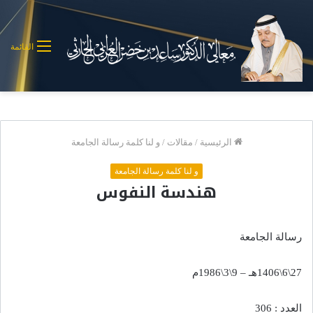
القائمة
الرئيسية
/
مقالات
/
و لنا كلمة رسالة الجامعة
و لنا كلمة رسالة الجامعة
هندسة النفوس
رسالة الجامعة
27\6\1406هـ – 9\3\1986م
العدد : 306